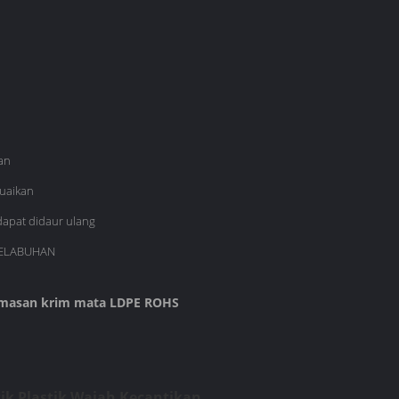
an
uaikan
apat didaur ulang
PELABUHAN
masan krim mata LDPE ROHS
k Plastik Wajah Kecantikan