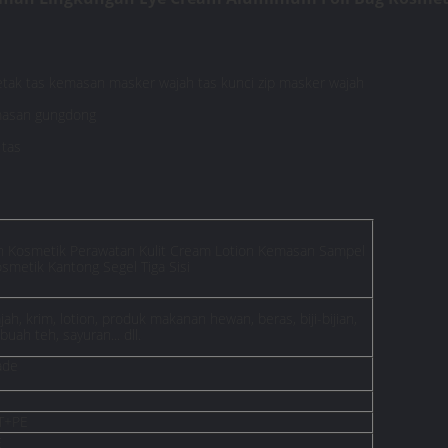
cetak tas kemasan masker wajah tas kunci zip masker wajah
emasan gungdong
 tas
h Kosmetik Perawatan Kulit Cream Lotion Kemasan Sampel
smetik Kantong Segel Tiga Sisi
h, krim, lotion, produk makanan hewan, beras, biji-bijian,
ah teh, sayuran... dll.
ade
T+PE
E