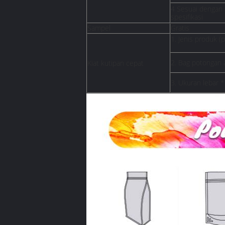
4 Sesuai dengan
spesifikasi
Sampel
Gratis
1. Jenis produk 
2. Bag potongan a
Kiat kutipan cepat
3. Ukuran lebar 