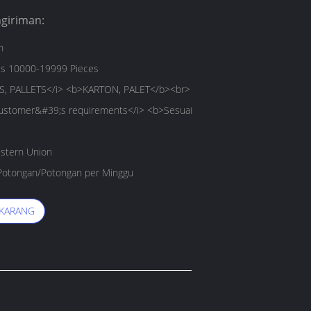
giriman:
h
es 10000-19999 Pieces
, PALLETS</i> <b>KARTON, PALET</b><br>
customer&#39;s requirements</i> <b>Sesuai
estern Union
otongan/Potongan per Minggu
EKARANG