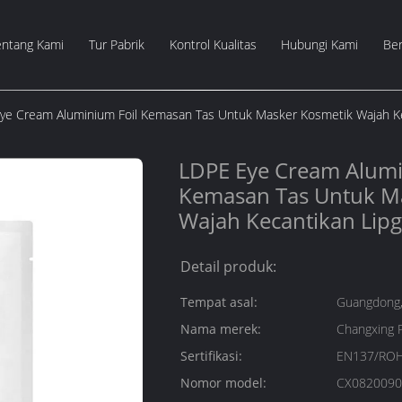
entang Kami
Tur Pabrik
Kontrol Kualitas
Hubungi Kami
Ber
ye Cream Aluminium Foil Kemasan Tas Untuk Masker Kosmetik Wajah Ke
LDPE Eye Cream Alumi
Kemasan Tas Untuk M
Wajah Kecantikan Lip
Detail produk:
Tempat asal:
Guangdong,
Nama merek:
Changxing 
Sertifikasi:
EN137/ROH
Nomor model:
CX0820090