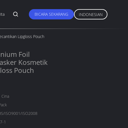
ita
BICARA SEKARANG
INDONESIAN
cantikan Lipgloss Pouch
nium Foil
asker Kosmetik
gloss Pouch
 Cina
Pack
S/ISO9001/ISO2008
7-1