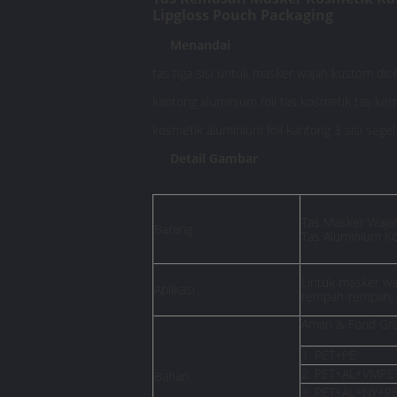
Lipgloss Pouch Packaging
Menandai
tas tiga sisi untuk masker wajah kustom di
kantong aluminium foil tas kosmetik tas k
kosmetik aluminium foil kantong 3 sisi segel
Detail Gambar
Tas Masker Waja
Barang
Tas Aluminium Ko
Untuk masker waja
Aplikasi
rempah-rempah, bu
Aman & Food Gr
1. PET+PE
2. PET+AL+VMPE
Bahan
3. PET+AL+NY+P