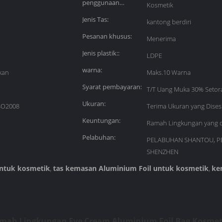
penggunaan
Kosmetik
industri:
Jenis Tas:
kantong berdiri
Pesanan khusus:
Menerima
Jenis plastik::
LDPE
warna:
kan
Maks.10 Warna
Syarat pembayaran:
T/T Uang Muka 30% Setor
Ukuran:
SO2008
Terima Ukuran yang Dises
Keuntungan:
Ramah Lingkungan yang d
Pelabuhan:
PELABUHAN SHANTOU, 
SHENZHEN
ntuk kosmetik
tas kemasan Aluminium Foil untuk kosmetik
ke
,
,
ah Lingkungan Eye Cream Aluminium Foil Bag Kosmeti