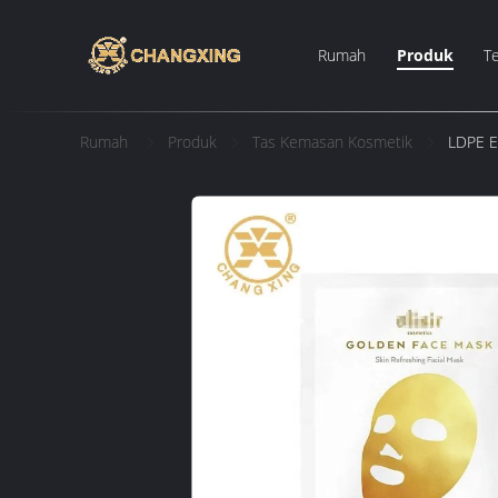
Rumah
Produk
T
Rumah
Produk
Tas Kemasan Kosmetik
LDPE E