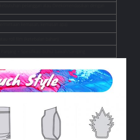
 kebutuhan pelanggan atau Direkomendasikan dengan
(permintaan kemasan, kemasan apa)
tau roll film (ketebalan bahan)
* Panjang + Spesifikasi buhul bawah/samping