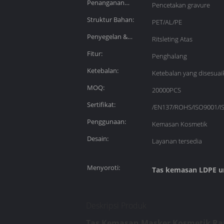
Penanganan
Pencetakan gravure
Permukaan:
Struktur Bahan:
PET/AL/PE
Penyegelan &
Ritsleting Atas
Pegangan:
Fitur:
Penghalang
Ketebalan:
Ketebalan yang disesuai
MOQ:
20000PCS
Sertifikat:
/EN137/ROHS/ISO9001/I
Penggunaan:
Kemasan Kosmetik
Desain:
Layanan tersedia
Menyoroti:
Tas kemasan LDPE u
Deskripsi Produk
Tas Kemasan Masker Kosmetik Ram