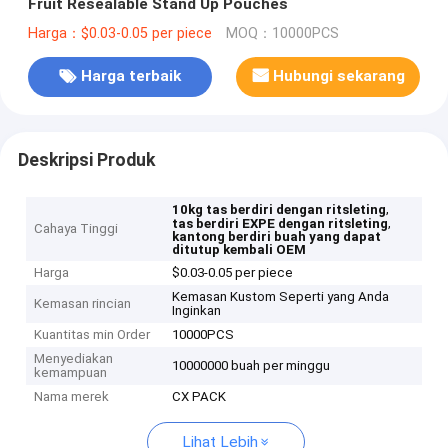
Fruit Resealable Stand Up Pouches
Harga：$0.03-0.05 per piece
MOQ：10000PCS
Harga terbaik
Hubungi sekarang
Deskripsi Produk
,
10kg tas berdiri dengan ritsleting
,
tas berdiri EXPE dengan ritsleting
Cahaya Tinggi
kantong berdiri buah yang dapat
ditutup kembali OEM
Harga
$0.03-0.05 per piece
Kemasan Kustom Seperti yang Anda
Kemasan rincian
Inginkan
Kuantitas min Order
10000PCS
Menyediakan
10000000 buah per minggu
kemampuan
Nama merek
CX PACK
Lihat Lebih