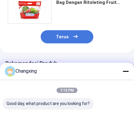
Bag Dengan Ritsleting Fruit
Resealable Stand Up Pouches
Terus
Rekomendasi Produk
Changxing
7:15 PM
Good day, what product are you looking for?
Custom Printing
LDPE Food Grade
Kantong Freez
Kantong Kemasan
Plastic Vegetable
Plastik Benin
Plastik Bening Untuk
Packaging Bags
untuk Pengem