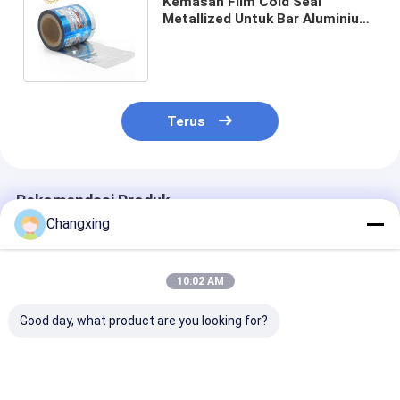
Kemasan Film Cold Seal
Metallized Untuk Bar Aluminium
Foil Chocolate Bar Cold seal
Roll film
Terus
Rekomendasi Produk
Changxing
10:02 AM
Good day, what product are you looking for?
Film Kemasan Segel
Film Gulungan
Matte Glossy F
Dingin Laminasi
Penutup Segel Panas
Pop Kantong P