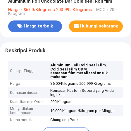
Aluminium Foil Chocolate Bar Cold seal Roll film
Harga：$6.00/Kilograms 200-999 Kilograms
MOQ：200
Kilogram
Harga terbaik
Hubungi sekarang
Deskripsi Produk
,
Aluminium Foil Cold Seal Film
,
Cold Seal Film ODM
Cahaya Tinggi
Kemasan film metalisasi untuk
makanan
Harga
$6.00/Kilograms 200-999 Kilograms
Kemasan Kustom Seperti yang Anda
Kemasan rincian
Inginkan
Kuantitas min Order
200 Kilogram
Menyediakan
10.000 Kilogram/Kilogram per Minggu
kemampuan
Nama merek
Changxing Pack