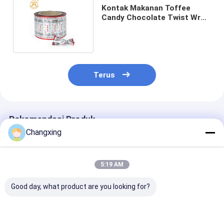
Kontak Makanan Toffee
Candy Chocolate Twist Wrap
Film untuk kemasan
Terus
Rekomendasi Produk
Changxing
5:19 AM
Good day, what product are you looking for?
Film Laminasi
Film roll
Film Kemasan