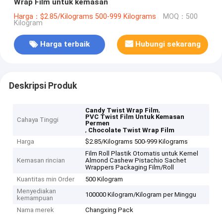
Wrap Film untuk kemasan
Harga：$2.85/Kilograms 500-999 Kilograms
MOQ：500
Kilogram
Harga terbaik
Hubungi sekarang
Deskripsi Produk
,
Candy Twist Wrap Film
PVC Twist Film Untuk Kemasan
Cahaya Tinggi
Permen
,
Chocolate Twist Wrap Film
Harga
$2.85/Kilograms 500-999 Kilograms
Film Roll Plastik Otomatis untuk Kernel
Kemasan rincian
Almond Cashew Pistachio Sachet
Wrappers Packaging Film/Roll
Kuantitas min Order
500 Kilogram
Menyediakan
100000 Kilogram/Kilogram per Minggu
kemampuan
Nama merek
Changxing Pack