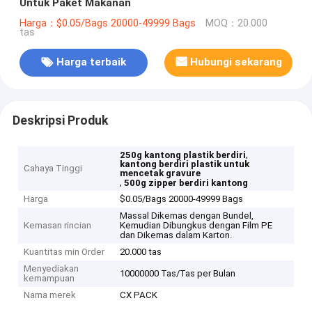
Untuk Paket Makanan
Harga：$0.05/Bags 20000-49999 Bags
MOQ：20.000
tas
Harga terbaik
Hubungi sekarang
Deskripsi Produk
,
250g kantong plastik berdiri
kantong berdiri plastik untuk
Cahaya Tinggi
mencetak gravure
,
500g zipper berdiri kantong
Harga
$0.05/Bags 20000-49999 Bags
Massal Dikemas dengan Bundel,
Kemasan rincian
Kemudian Dibungkus dengan Film PE
dan Dikemas dalam Karton.
Kuantitas min Order
20.000 tas
Menyediakan
10000000 Tas/Tas per Bulan
kemampuan
Nama merek
CX PACK