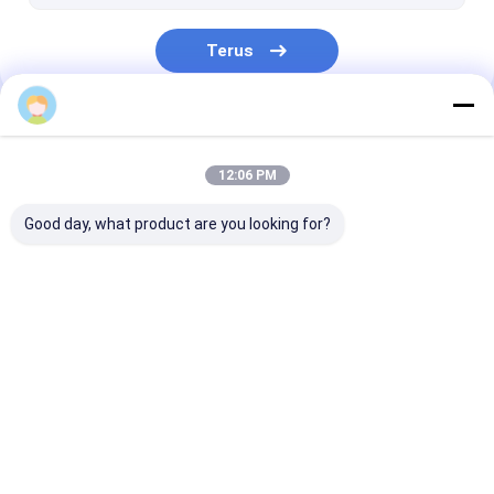
Tas Kemasan Kosmetik
Terus
Tas Kemasan Garmen
Tas Kemasan Pupuk
Kategori Kami
Tas Kemasan Elektronik
12:06 PM
Kemasan Sachet Madu
Good day, what product are you looking for?
Film Segel Dingin
Kecilkan Film Kemasan
Tas Kemasan Kopi
Tas Kemasan
Kemasan aya
Film Pengemasan Otomatis
Makanan Ringan
panggang
Bahan Baku Peregangan Film
Rumah
Desktop Site
Sitemap
Kebijakan Privasi