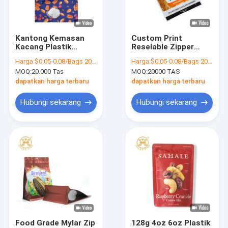
tur pabrik
Kontrol Kualitas
Kantong Kemasan
Custom Print
Kacang Plastik
Reselable Zipper
Hubungi kami
Kustom Tas
Kacang Plastik Buah
Harga:
$0.05-0.08/Bags 20000-49999 Bags
Harga:
$0.05-0.08/Bags 20000-99999 Bags
Kemasan Makanan
Kering Buah Dried
MOQ:
20.000 Tas
MOQ:
20000 TAS
Tas Kemasan Kacang
Mango Packaging
Berita
Untuk Camilan Buah
Bags Stand Up Bags
dapatkan harga terbaru
dapatkan harga terbaru
Kering
Kasus
Hubungi sekarang
Hubungi sekarang
Permintaan Penawaran
Tas Kemasan Kopi
Tas Kemasan Makanan Ringan
Kemasan ayam panggang
Food Grade Mylar Zip
128g 4oz 6oz Plastik