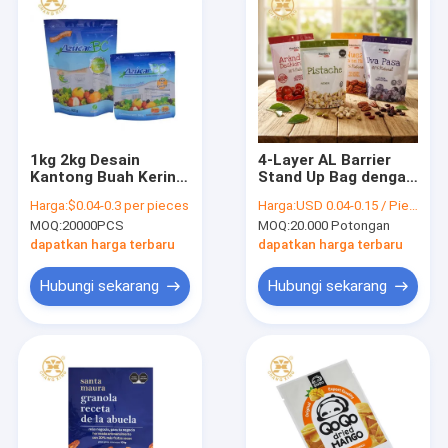
1kg 2kg Desain
4-Layer AL Barrier
Kantong Buah Kering
Stand Up Bag dengan
Biru Kantong
Proof Kelembaban
Harga:
$0.04-0.3 per pieces
Harga:
USD 0.04-0.15 / Piece
Kemasan Plastik
dan Proof Oksigen
MOQ:
20000PCS
MOQ:
20.000 Potongan
Transparan Dengan
untuk kemasan buah
Jendela
kering
dapatkan harga terbaru
dapatkan harga terbaru
Hubungi sekarang
Hubungi sekarang
Rumah
Produk
Tentang Kami