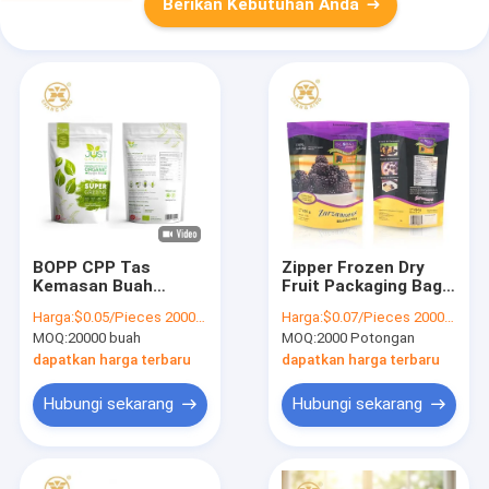
Berikan Kebutuhan Anda
BOPP CPP Tas
Zipper Frozen Dry
Kemasan Buah
Fruit Packaging Bags
Kering Ziplockk
Konservasi Fruit Roll
Harga:
$0.05/Pieces 20000-99999 Pieces
Harga:
$0.07/Pieces 2000-99999 Pieces
Stand Up Pouches
Film Konservasi Fruit
MOQ:
20000 buah
MOQ:
2000 Potongan
Untuk Makanan
Packing Bag
Bubuk Permen
dapatkan harga terbaru
dapatkan harga terbaru
Kacang
Hubungi sekarang
Hubungi sekarang