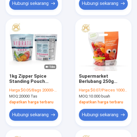
Hubungi sekarang
Hubungi sekarang
1kg Zipper Spice
Supermarket
Standing Pouch
Berlubang 250g
Aluminium Foil
Makanan Buah Kering
Harga:
$0.05/Bags 20000-99999 Bags
Harga:
$0.07/Pieces 10000-59999 Pieces
Kemasan Makanan
Kantong Kemasan
MOQ:
20000 Tas
MOQ:
10.000 buah
Ringan Untuk Benih
Plastik Dengan
Bukti Bau
Lubang Ventilasi
dapatkan harga terbaru
dapatkan harga terbaru
Ritsleting
Hubungi sekarang
Hubungi sekarang