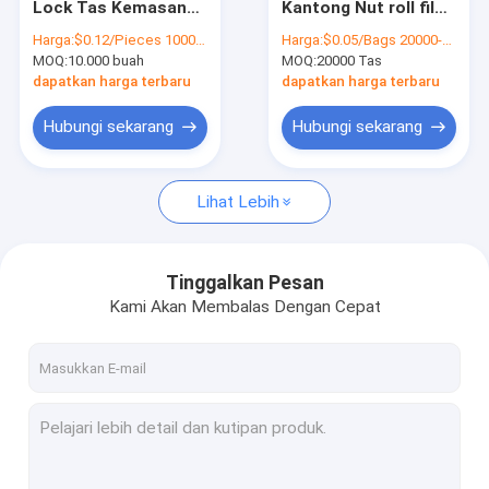
Lock Tas Kemasan
Kantong Nut roll film
Kemasan Roti Roti
Makanan Bukti Bau
Food Packaging Bag
Harga:
$0.12/Pieces 10000-99999 Pieces
Harga:
$0.05/Bags 20000-49999 Bags
Nut Packing Bag
MOQ:
Tas Pengemasan Buah Kering
10.000 buah
MOQ:
20000 Tas
Untuk Snack
dapatkan harga terbaru
dapatkan harga terbaru
Tas Kemasan Beras
Hubungi sekarang
Hubungi sekarang
Tas Kemasan Makanan Kering
Lihat Lebih
Tas Pengemasan Sayuran
Tas Kemasan Vakum
Tinggalkan Pesan
Kotak Kemasan Karton
Kami Akan Membalas Dengan Cepat
Tas Pengemasan Coklat
Kantong Kemasan Deterjen
Tas kemasan makanan hewan peliharaan