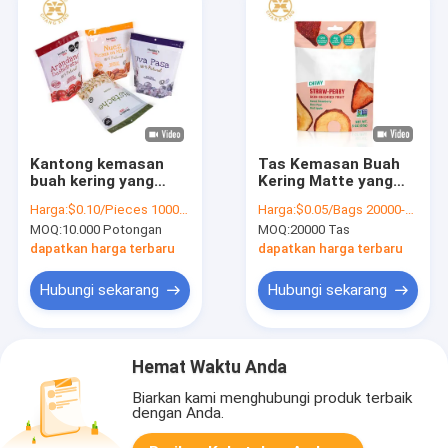
Kantong kemasan
Tas Kemasan Buah
buah kering yang
Kering Matte yang
dapat ditutup
Dapat Ditutup
Harga:
$0.10/Pieces 1000-99999 Pieces
Harga:
$0.05/Bags 20000-99999 Bags
kembali
Kembali MPET 750g
MOQ:
10.000 Potongan
MOQ:
20000 Tas
Kantong Berdiri
Kompos
dapatkan harga terbaru
dapatkan harga terbaru
Hubungi sekarang
Hubungi sekarang
Hemat Waktu Anda
Biarkan kami menghubungi produk terbaik
dengan Anda.