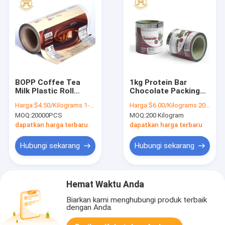
BOPP Coffee Tea
1kg Protein Bar
Milk Plastic Roll
Chocolate Packing
Untuk Kemasan
Bag Laminated PET
Harga:
$4.50/Kilograms 1-199 Kilograms
Harga:
$6.00/Kilograms 200-9999 Kilograms
Makanan Film
AL PE 3in
MOQ:
20000PCS
MOQ:
200 Kilogram
Laminating Segel
Polyethylene Film
Panas Buram
Roll ODM
dapatkan harga terbaru
dapatkan harga terbaru
Hubungi sekarang
Hubungi sekarang
Hemat Waktu Anda
Biarkan kami menghubungi produk terbaik
dengan Anda.