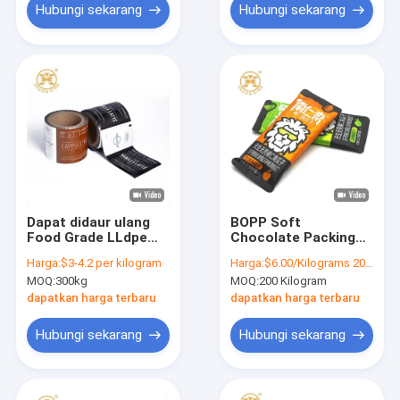
Hubungi sekarang
Hubungi sekarang
Dapat didaur ulang
BOPP Soft
Food Grade LLdpe
Chocolate Packing
Cold Laminating Film
Bag Flow Wrapping
Harga:
$3-4.2 per kilogram
Harga:
$6.00/Kilograms 200-999 Kilograms
Roll Chocolate Bopp
500g Kemasan
MOQ:
300kg
MOQ:
200 Kilogram
Film Lamination
Granola Bar Ramah
Adhesive
Lingkungan
dapatkan harga terbaru
dapatkan harga terbaru
Hubungi sekarang
Hubungi sekarang