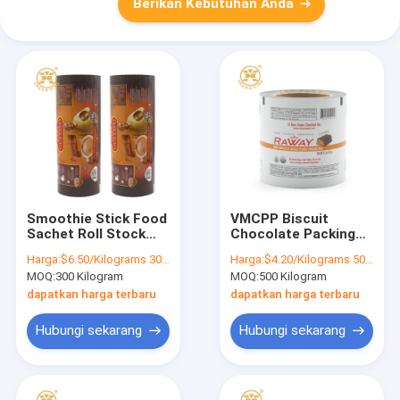
Berikan Kebutuhan Anda
Smoothie Stick Food
VMCPP Biscuit
Sachet Roll Stock
Chocolate Packing
Kemasan Film
Bag Metallic Bar
Harga:
$6.50/Kilograms 300-999 Kilograms
Harga:
$4.20/Kilograms 500-999 Kilograms
Laminasi Kopi snack
pembungkus
MOQ:
300 Kilogram
MOQ:
500 Kilogram
Roll stock
kemasan Plastik Film
Roll
dapatkan harga terbaru
dapatkan harga terbaru
Hubungi sekarang
Hubungi sekarang