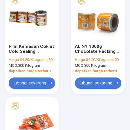
Film Kemasan Coklat
AL NY 1000g
Cold Sealing
Chocolate Packing
Adhesive Packing
Bag Gel Energy 30M
Harga:
$4.20/Kilograms 300-999 Kilograms
Harga:
$4.20/Kilograms 300-999 Kilograms
Roll Film
Laminating Rolls Self
MOQ:
300 Kilogram
MOQ:
300 Kilogram
Adhesive
dapatkan harga terbaru
dapatkan harga terbaru
Hubungi sekarang
Hubungi sekarang
Rumah
Produk
Tentang Kami