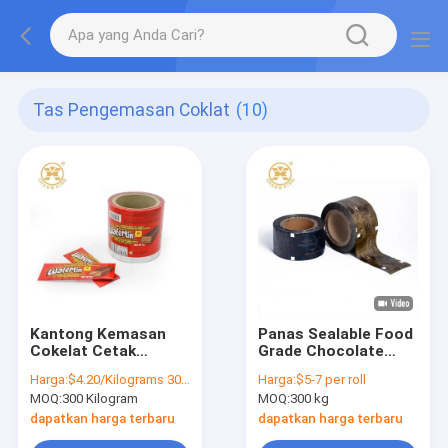
Tas Pengemasan Coklat
(10)
Kantong Kemasan
Panas Sealable Food
Cokelat Cetak
Grade Chocolate
Kustom
Packing Bag SGS
Harga:
$4.20/Kilograms 300-999 Kilograms
Harga:
$5-7 per roll
Lamination Roll
MOQ:
300 Kilogram
MOQ:
300 kg
Untuk Pengepakan
dapatkan harga terbaru
dapatkan harga terbaru