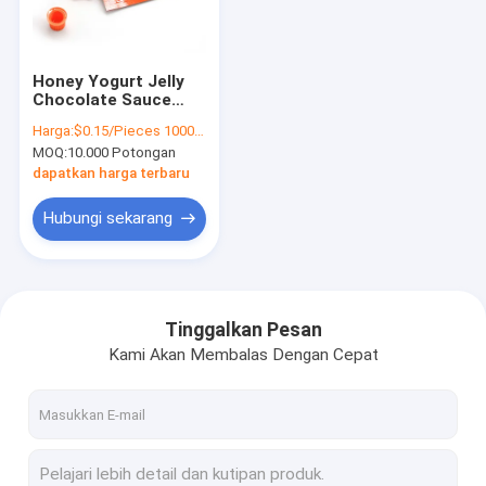
tur pabrik
Kontrol Kualitas
Honey Yogurt Jelly
Chocolate Sauce
Hubungi kami
Packaging Pouch
Harga:
$0.15/Pieces 10000-99999 Pieces
with Spout
MOQ:
10.000 Potongan
Berita
dapatkan harga terbaru
Kasus
Hubungi sekarang
Permintaan Penawaran
Tinggalkan Pesan
Kami Akan Membalas Dengan Cepat
Tas Kemasan Kopi
Tas Kemasan Makanan Ringan
Kemasan ayam panggang