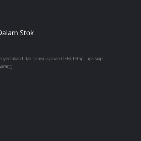
Dalam Stok
nyediakan tidak hanya layanan OEM, tetapi juga siap
arang.