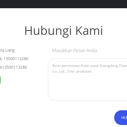
Hubungi Kami
na Liang
Masukkan Pesan Anda
6-13500113280
613500113280