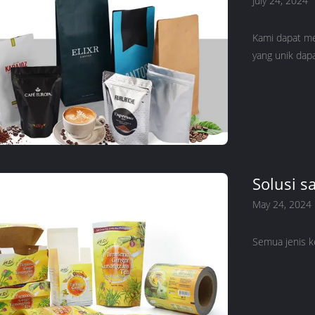
July 24, 2024
Kami dapat me
yang unik dap
Solusi s
May 24, 2024
Semua jenis k