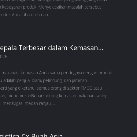
 kesegaran produk. Menyelesaikan masalah tersebut
oduk Anda tiba utuh dan ...
Kepala Terbesar dalam Kemasan
 (Dan Cara Mengatasinya) PT.1
2026
ri makanan, kemasan Anda sama pentingnya dengan produk
tu adalah penjual diam, pelindung, dan jaminan
erti yang diketahui semua orang di sektor FMCG atau
nan, menemukanBenarkantong kemasan makanan sering
 menavigasi medan ranjau. ...
gistica-Cx Buah Asia