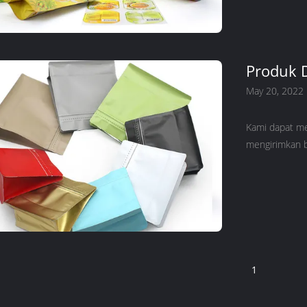
Produk 
May 20, 2022
Kami dapat me
mengirimkan b
1