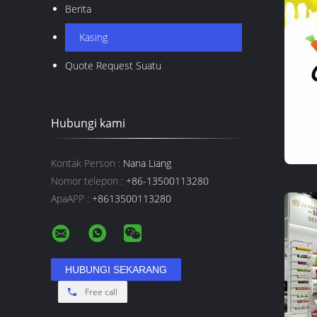
Berita
Kasing
Quote Request Suatu
Hubungi kami
Kontak Person :
Nana Liang
Nomor telepon :
+86-13500113280
ApaAPP :
+8613500113280
Free call