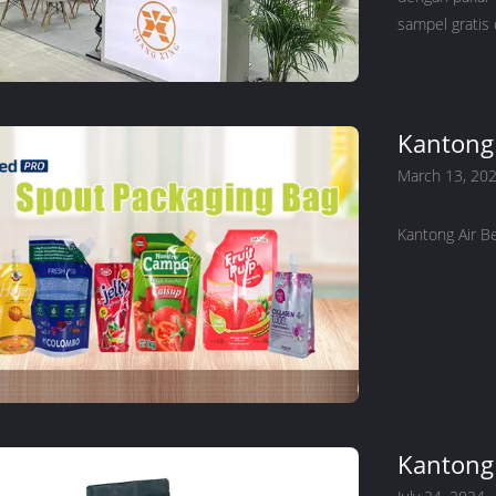
sampel gratis
Kantong 
March 13, 20
Kantong Air Be
Kantong 