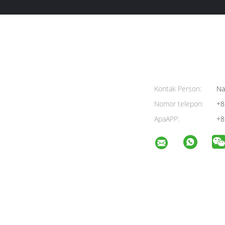
Kontak Person:
Na
Nomor telepon:
+8
ApaAPP:
+8