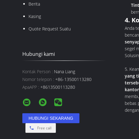
Berita
Tin
ber
Kasing
4. K
Anda te
Quote Request Suatu
bencana
senyap
segel m
Hubungi kami
Solusin
5. Kea
Kontak Person :
Nana Liang
yang t
Nomor telepon :
+86-13500113280
terseb
ApaAPP :
+8613500113280
kanton
membua
bebas p
dengan
Free call