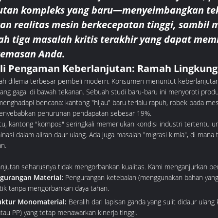
utan kompleks yang baru—menyeimbangkan tek
an realitas mesin berkecepatan tinggi, sambil 
ah tiga masalah kritis terakhir yang dapat me
emasan Anda.
ali Pengaman Keberlanjutan: Ramah Lingkun
lah dilema terbesar pembeli modern. Konsumen menuntut keberlanjutan, te
yang gagal di bawah tekanan. Sebuah studi baru-baru ini menyoroti produs
enghadapi bencana: kantong "hijau" baru terlalu rapuh, robek pada mes
enyebabkan penurunan pendapatan sebesar 19%.
 itu, kantong "kompos" seringkali memerlukan kondisi industri terten
nasi dalam aliran daur ulang. Ada juga masalah "migrasi kimia", di man
n.
anjutan seharusnya tidak mengorbankan kualitas. Kami menganjurkan p
gurangan Material:
Pengurangan ketebalan (menggunakan bahan yang l
stik tanpa mengorbankan daya tahan.
uktur Monomaterial:
Beralih dari lapisan ganda yang sulit didaur ulan
tau PP) yang tetap menawarkan kinerja tinggi.