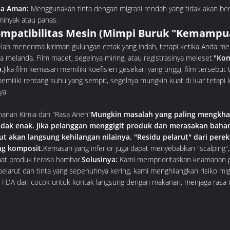
ta Aman:
Menggunakan tinta dengan migrasi rendah yang tidak akan be
minyak atau panas.
ompatibilitas Mesin (Mimpi Buruk "Kemampua
lah menerima kiriman gulungan cetak yang indah, tetapi ketika Anda mem
 melanda. Film macet, segelnya miring, atau registrasinya meleset.
"Kom
.
Jika film kemasan memiliki koefisien gesekan yang tinggi, film tersebut 
emiliki rentang suhu yang sempit, segelnya mungkin kuat di luar tetapi 
ya:
manan Kimia dan "Rasa Aneh"
Mungkin masalah yang paling mengkha
idak enak. Jika pelanggan menggigit produk dan merasakan baha
ut akan langsung kehilangan nilainya. "Residu pelarut" dari perek
g komposit.
Kemasan yang inferior juga dapat menyebabkan "scalping
t produk terasa hambar.
Solusinya:
Kami memprioritaskan keamanan p
elarut dan tinta yang sepenuhnya kering, kami menghilangkan risiko m
 FDA dan cocok untuk kontak langsung dengan makanan, menjaga rasa o