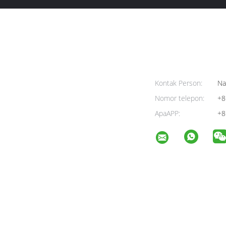
Kontak Person:
Na
Nomor telepon:
+8
ApaAPP:
+8