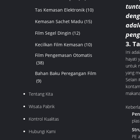
tunt
Tas Kemasan Elektronik
(10)
deng
Kemasan Sachet Madu
(15)
adal
Film Segel Dingin
(12)
peng
3. T
Kecilkan Film Kemasan
(10)
Ini ada
Film Pengemasan Otomatis
hayati 
(38)
untuk m
yang m
Bahan Baku Peregangan Film
Selain
(9)
kontami
makana
Tentang Kita
Wisata Pabrik
Keberl
Pen
Kontrol Kualitas
pla
Str
Hubungi Kami
PE a