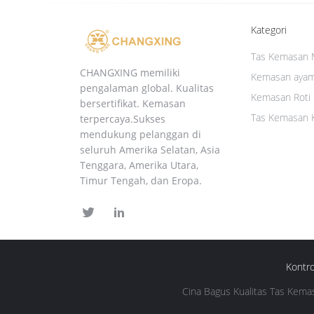
Kategori
Tas Kemasan 
CHANGXING memiliki
Kemasan ayam
pengalaman global. Kualitas
Kemasan Roti 
bersertifikat. Kemasan
Tas Kemasan 
terpercaya.Sukses
mendukung pelanggan di
seluruh Amerika Selatan, Asia
Tenggara, Amerika Utara,
Timur Tengah, dan Eropa.
Kontro
Cina Bagus Kualitas Tas Kemas