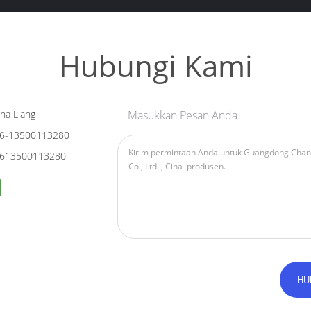
Hubungi Kami
na Liang
Masukkan Pesan Anda
6-13500113280
613500113280