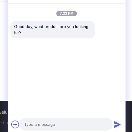
Hubungi Kami
7:33 PM
Guangdong Changxing Printing Service Co.,
Good day, what product are you looking 
Ltd.
for?
Sisi kiri pasar Hutou, Chaoshan Highway,
Chaoan, Chaozhou, Guangdong China
86-754-82129638
cx1@ca-changxing.com
Seluler
o., Ltd.. All Rights Reserved.