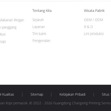
Tentang Kita
Wisata Pabrik
Sejarah
OEM / ODM
Makanan Ringan
Layanan
R & D
 panggang
Tim kami
Lini produksi
Roti
Pengenalan
Kopi
l Kualitas
|
Sitemap
|
Kebijakan Pribadi
|
Situs 
an Kopi pemasok. © 2022 - 2026 Guangdong Changxing Printing Service C